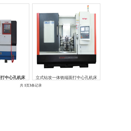
端面打中心孔机床
立式钻攻一体铣端面打中心孔机床
共
1
页
3
条记录