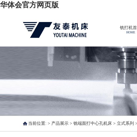
华体会官方网页版
铣打机首
HOME
当前位置: >
产品展示
>
铣端面打中心孔机床
>
立式系列