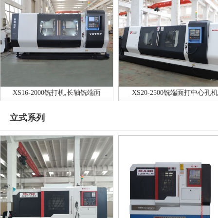
XS16-2000铣打机,长轴铣端面
XS20-2500铣端面打中心孔机
立式系列