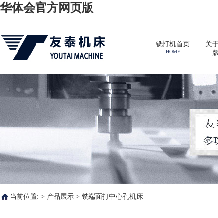
华体会官方网页版
铣打机首页
关
HOME
版
当前位置: >
产品展示
>
铣端面打中心孔机床