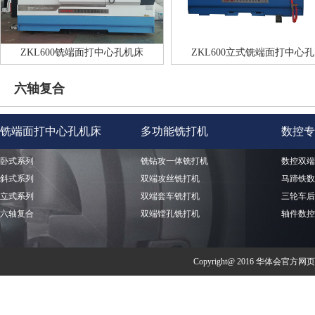
ZKL600铣端面打中心孔机床
ZKL600立式铣端面打中心孔
六轴复合
铣端面打中心孔机床
多功能铣打机
数控专
卧式系列
铣钻攻一体铣打机
数控双端
斜式系列
双端攻丝铣打机
马蹄铁数
立式系列
双端套车铣打机
三轮车后
六轴复合
双端镗孔铣打机
轴件数控
Copyright@ 2016 华体会官方网