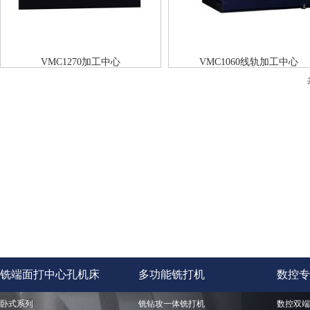
VMC1270加工中心
VMC1060线轨加工中心
铣端面打中心孔机床
多功能铣打机
数控专
卧式系列
铣钻攻一体铣打机
数控双端