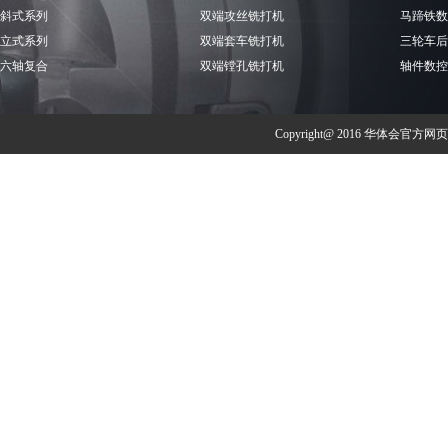
斜式系列
双端攻丝铣打机
马蹄铁数
立式系列
双端套车铣打机
三轮车后
六轴复合
双端镗孔铣打机
轴件数控
Copyright@ 2016 华体会官方网