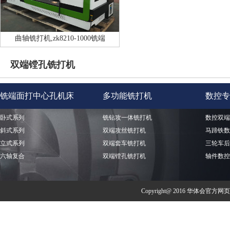
曲轴铣打机,zk8210-1000铣端
双端镗孔铣打机
铣端面打中心孔机床
多功能铣打机
数控专
卧式系列
铣钻攻一体铣打机
数控双端
斜式系列
双端攻丝铣打机
马蹄铁数
立式系列
双端套车铣打机
三轮车后
六轴复合
双端镗孔铣打机
轴件数控
Copyright@ 2016 华体会官方网