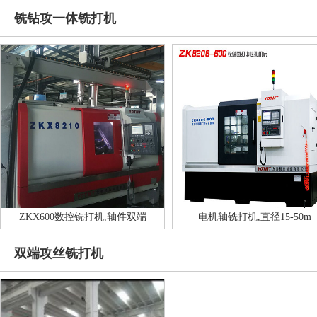
铣钻攻一体铣打机
ZKX600数控铣打机,轴件双端
电机轴铣打机,直径15-50m
双端攻丝铣打机