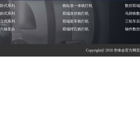
卧式系列
铣钻攻一体铣打机
数控双端
斜式系列
双端攻丝铣打机
马蹄铁数
立式系列
双端套车铣打机
三轮车后
六轴复合
双端镗孔铣打机
轴件数控
Copyright@ 2016 华体会官方网