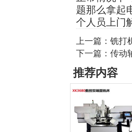
题那么拿起
个人员上门
上一篇：
铣打
下一篇：
传动
推荐内容