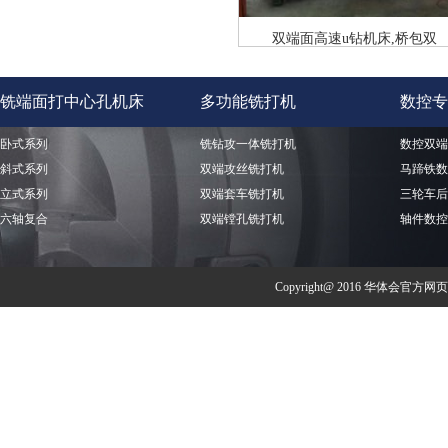
双端面高速u钻机床,桥包双
铣端面打中心孔机床
多功能铣打机
数控专
卧式系列
铣钻攻一体铣打机
数控双端
斜式系列
双端攻丝铣打机
马蹄铁数
立式系列
双端套车铣打机
三轮车后
六轴复合
双端镗孔铣打机
轴件数控
Copyright@ 2016 华体会官方网