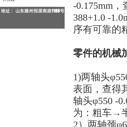
-0.175
388+1.0
序有可靠的
零件的机械
1)两轴头φ550
表面，查得其
轴头φ550 -0
为：粗车→
2）两轴颈φ60+0